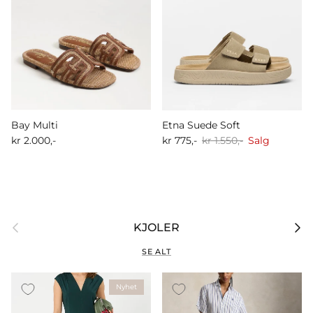
Bay Multi
Etna Suede Soft
kr 2.000,-
kr 775,-
kr 1.550,-
Salg
Forrige
Nest
KJOLER
SE ALT
Nyhet