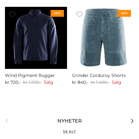
40%
40%
Wind Pigment Rugger
Grinder Corduroy Shorts
kr 720,-
kr 1.200,-
Salg
kr 840,-
kr 1.400,-
Salg
Forrige
Nest
NYHETER
SE ALT