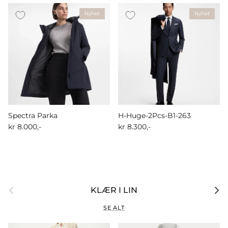
Nyhet
Nyhet
Spectra Parka
H-Huge-2Pcs-B1-263
kr 8.000,-
kr 8.300,-
Forrige
Nest
KLÆR I LIN
SE ALT