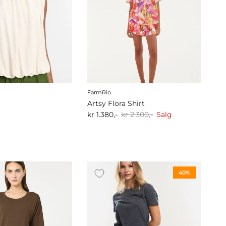
FarmRio
Artsy Flora Shirt
kr 1.380,-
kr 2.300,-
Salg
40%