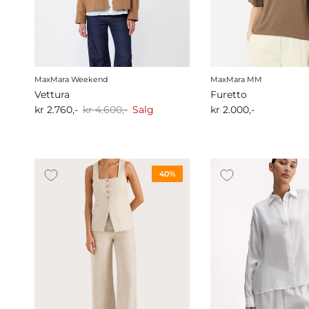
MaxMara Weekend
MaxMara MM
Vettura
Furetto
kr 2.760,-
kr 4.600,-
Salg
kr 2.000,-
40%