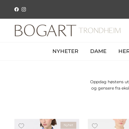
Hopp over innhold
Facebook
Instagram
NYHETER
DAME
HE
Oppdag høstens utva
og gensere fra ek
Nyhet