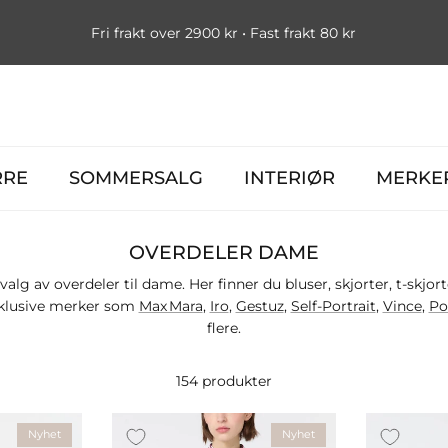
Fri frakt over 2900 kr • Fast frakt 80 kr
RRE
SOMMERSALG
INTERIØR
MERKE
OVERDELER DAME
lg av overdeler til dame. Her finner du bluser, skjorter, t‑skjorte
sklusive merker som
Max Mara
,
Iro
,
Gestuz
,
Self‑Portrait
,
Vince
,
Po
flere.
154 produkter
Nyhet
Nyhet