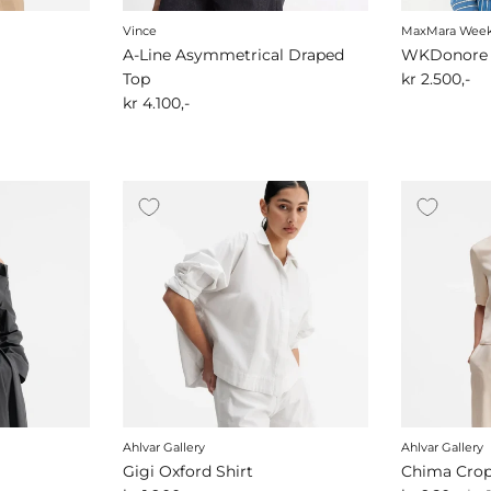
Vince
MaxMara Wee
A-Line Asymmetrical Draped
WKDonore
Top
kr 2.500,-
kr 4.100,-
Ahlvar Gallery
Ahlvar Gallery
Gigi Oxford Shirt
Chima Crop