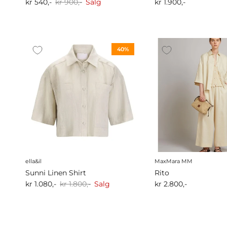
kr 540,-
kr 900,-
Salg
kr 1.900,-
40%
ella&il
MaxMara MM
Sunni Linen Shirt
Rito
kr 1.080,-
kr 1.800,-
Salg
kr 2.800,-