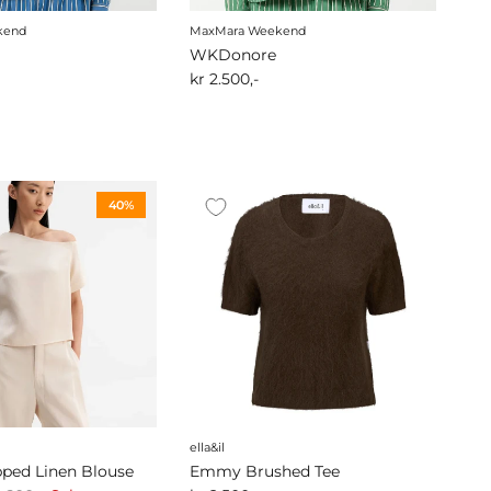
kend
MaxMara Weekend
WKDonore
kr 2.500,-
40%
ella&il
ped Linen Blouse
Emmy Brushed Tee