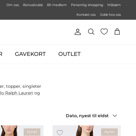
Om oss
Bonusklubb
Bli medlem
Personlig shopping
Målsøm
Kontakt oss
Jobb hos oss
Konto
Handlekurv
Søk
R
GAVEKORT
OUTLET
r, topper, singleter
lo Ralph Lauren
og
Sorter etter
Dato, nyest til eldst
Nyhet
Nyhet