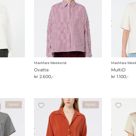
MaxMara Weekend
MaxMara Wee
Ovatta
MultiD
kr 2.600,-
kr 1.100,-
Nyhet
Nyhet