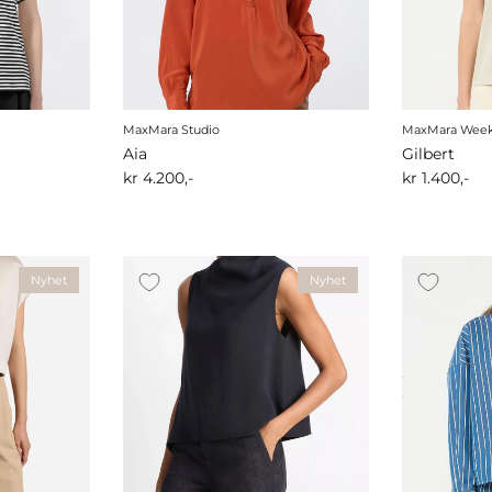
MaxMara Studio
MaxMara Wee
Aia
Gilbert
kr 4.200,-
kr 1.400,-
Nyhet
Nyhet