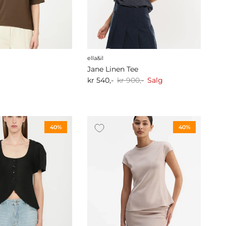
ella&il
Jane Linen Tee
kr 540,-
kr 900,-
Salg
40%
40%