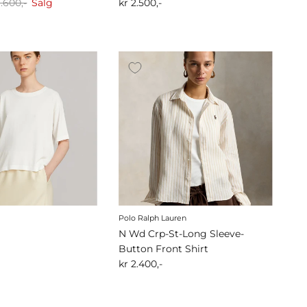
1.600,-
Salg
kr 2.500,-
Polo Ralph Lauren
N Wd Crp-St-Long Sleeve-
Button Front Shirt
kr 2.400,-