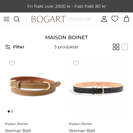
Hopp over innhold
Fri frakt over 2900 kr • Fast frakt 80 kr
Konto
Han
MAISON BOINET
Filter
5 produkter
Maison Boinet
Maison Boinet
Woman Belt
Woman Belt